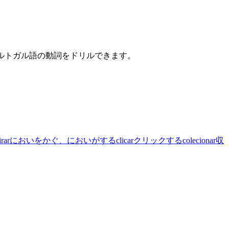
ポルトガル語の動詞をドリルできます。
irar
においをかぐ、においがする
clicar
クリックする
colecionar
収