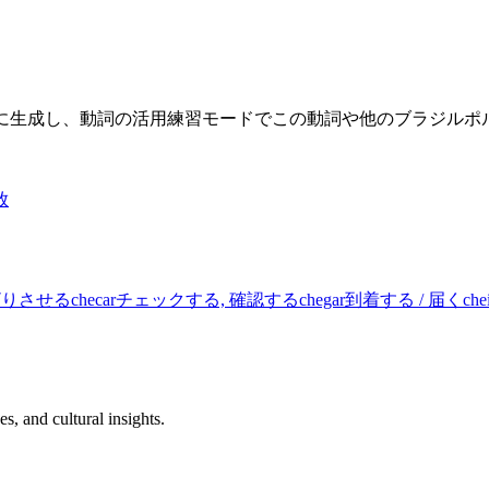
限に生成し、動詞の活用練習モードでこの動詞や他のブラジル
放
ざりさせる
checar
チェックする, 確認する
chegar
到着する / 届く
che
s, and cultural insights.