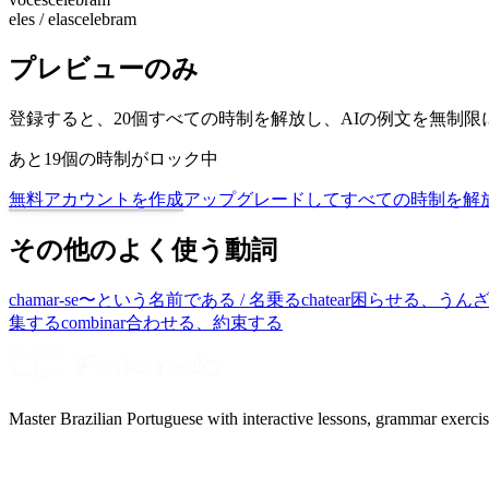
eles / elas
celebram
プレビューのみ
登録すると、20個すべての時制を解放し、AIの例文を無制
あと19個の時制がロック中
無料アカウントを作成
アップグレードしてすべての時制を解
その他のよく使う動詞
chamar-se
〜という名前である / 名乗る
chatear
困らせる、うん
集する
combinar
合わせる、約束する
Master Brazilian Portuguese with interactive lessons, grammar exercise