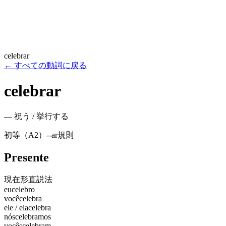
celebrar
←
すべての動詞に戻る
celebrar
—
祝う / 挙行する
初等（A2）
-
-ar
規則
Presente
現在形
直説法
eu
celebro
você
celebra
ele / ela
celebra
nós
celebramos
vocês
celebram