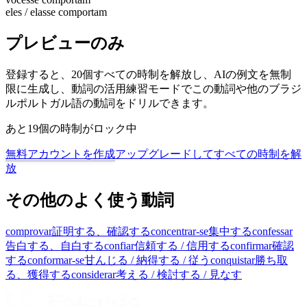
eles / elas
se comportam
プレビューのみ
登録すると、20個すべての時制を解放し、AIの例文を無制
限に生成し、動詞の活用練習モードでこの動詞や他のブラジ
ルポルトガル語の動詞をドリルできます。
あと19個の時制がロック中
無料アカウントを作成
アップグレードしてすべての時制を解
放
その他のよく使う動詞
comprovar
証明する、確認する
concentrar-se
集中する
confessar
告白する、自白する
confiar
信頼する / 信用する
confirmar
確認
する
conformar-se
甘んじる / 納得する / 従う
conquistar
勝ち取
る、獲得する
considerar
考える / 検討する / 見なす