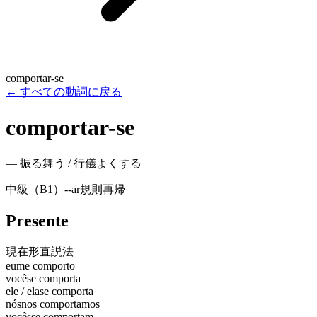
comportar-se
←
すべての動詞に戻る
comportar-se
—
振る舞う / 行儀よくする
中級（B1）
-
-ar
規則
再帰
Presente
現在形
直説法
eu
me comporto
você
se comporta
ele / ela
se comporta
nós
nos comportamos
vocês
se comportam