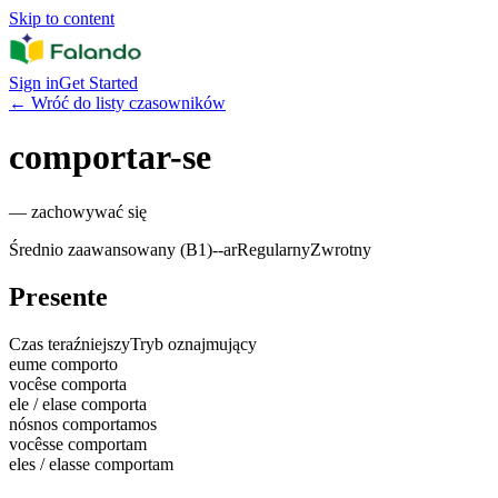
Skip to content
Sign in
Get Started
←
Wróć do listy czasowników
comportar-se
—
zachowywać się
Średnio zaawansowany (B1)
-
-ar
Regularny
Zwrotny
Presente
Czas teraźniejszy
Tryb oznajmujący
eu
me comporto
você
se comporta
ele / ela
se comporta
nós
nos comportamos
vocês
se comportam
eles / elas
se comportam