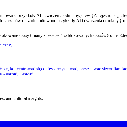
limitowane przykłady AI i ćwiczenia odmiany.} few {Zarejestruj się, a
e # czasów oraz nielimitowane przykłady AI i ćwiczenia odmiany.} oth
zablokowane czasy} many {Jeszcze # zablokowanych czasów} other {J
e czasy
ć się, koncentrować się
confessar
wyznawać, przyznawać się
confiar
ufać
rozważać, uważać
s, and cultural insights.