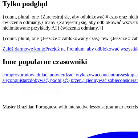
Tylko podgląd
{count, plural, one {Zarejestruj się, aby odblokować # czas oraz nie
ćwiczenia odmiany.} many {Zarejestruj się, aby odblokować wszystki
nielimitowane przykłady AI i ćwiczenia odmiany.}}
{count, plural, one {Jeszcze # zablokowany czas} few {Jeszcze # 
Załóż darmowe konto
Przejdź na Premium, aby odblokować wszystki
Inne popularne czasowniki
comprovar
udowadniać, potwierdzać, wykazywać
concentrar-se
skupia
się
conquistar
zdobywać, podbijać; (przen.) zjednywać sobie
considerar
Master Brazilian Portuguese with interactive lessons, grammar exercise