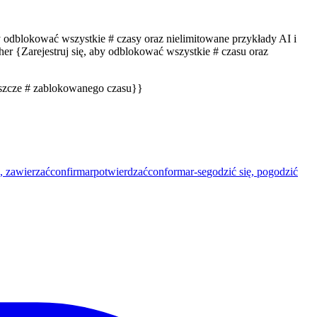
by odblokować wszystkie # czasy oraz nielimitowane przykłady AI i
er {Zarejestruj się, aby odblokować wszystkie # czasu oraz
eszcze # zablokowanego czasu}}
, zawierzać
confirmar
potwierdzać
conformar-se
godzić się, pogodzić