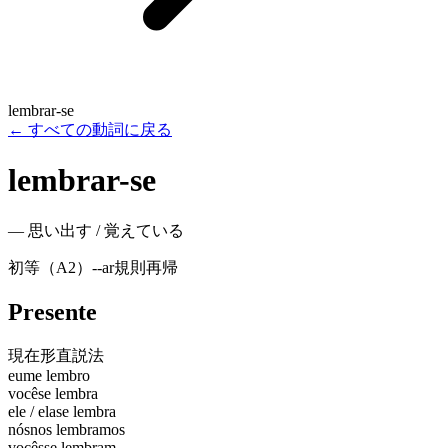
lembrar-se
←
すべての動詞に戻る
lembrar-se
—
思い出す / 覚えている
初等（A2）
-
-ar
規則
再帰
Presente
現在形
直説法
eu
me lembro
você
se lembra
ele / ela
se lembra
nós
nos lembramos
vocês
se lembram