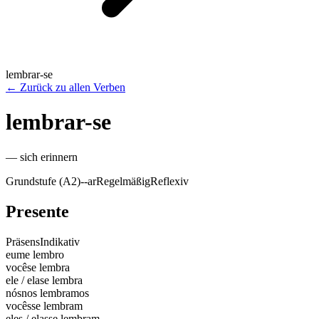
lembrar-se
←
Zurück zu allen Verben
lembrar-se
—
sich erinnern
Grundstufe (A2)
-
-ar
Regelmäßig
Reflexiv
Presente
Präsens
Indikativ
eu
me lembro
você
se lembra
ele / ela
se lembra
nós
nos lembramos
vocês
se lembram
eles / elas
se lembram