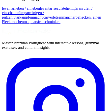
levantar
heben / anheben
levantar-se
aufstehen
ligar
anrufen /
einschalten
limpar
reinigen /
putzen
lutar
kämpfen
machucar
verletzen
manchar
beflecken, einen
Fleck machen
maquiar
sich schminken
Master Brazilian Portuguese with interactive lessons, grammar
exercises, and cultural insights.