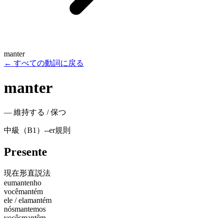
manter
←
すべての動詞に戻る
manter
—
維持する / 保つ
中級（B1）
-
-er
規則
Presente
現在形
直説法
eu
mantenho
você
mantém
ele / ela
mantém
nós
mantemos
vocês
mantêm