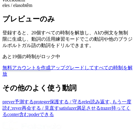
eles / elas
obtêm
プレビューのみ
登録すると、20個すべての時制を解放し、AIの例文を無制
限に生成し、動詞の活用練習モードでこの動詞や他のブラジ
ルポルトガル語の動詞をドリルできます。
あと19個の時制がロック中
無料アカウントを作成
アップグレードしてすべての時制を解
放
その他のよく使う動詞
prever
予測する
proteger
保護する / 守る
reler
読み返す, もう一度
読む
rever
再会する / 見直す
satisfazer
満足させる
trazer
持ってく
る
conter
含む
poder
できる