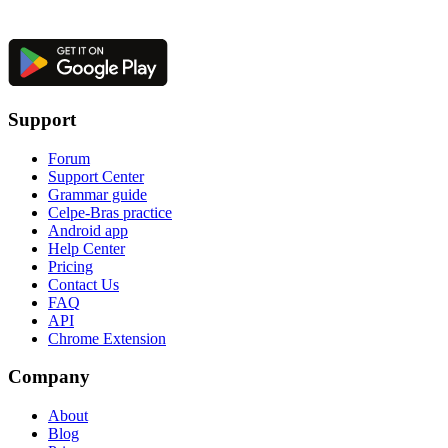
Support
Forum
Support Center
Grammar guide
Celpe-Bras practice
Android app
Help Center
Pricing
Contact Us
FAQ
API
Chrome Extension
Company
About
Blog