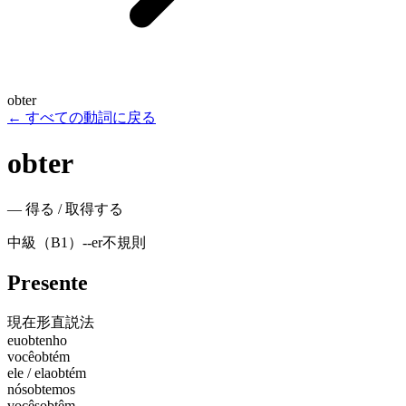
obter
←
すべての動詞に戻る
obter
—
得る / 取得する
中級（B1）
-
-er
不規則
Presente
現在形
直説法
eu
obtenho
você
obtém
ele / ela
obtém
nós
obtemos
vocês
obtêm