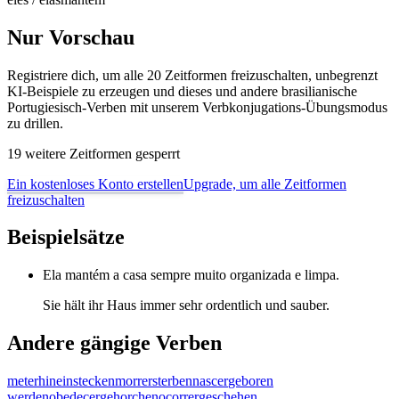
Nur Vorschau
Registriere dich, um alle 20 Zeitformen freizuschalten, unbegrenzt
KI-Beispiele zu erzeugen und dieses und andere brasilianische
Portugiesisch-Verben mit unserem Verbkonjugations-Übungsmodus
zu drillen.
19 weitere Zeitformen gesperrt
Ein kostenloses Konto erstellen
Upgrade, um alle Zeitformen
freizuschalten
Beispielsätze
Ela mantém a casa sempre muito organizada e limpa.
Sie hält ihr Haus immer sehr ordentlich und sauber.
Andere gängige Verben
meter
hineinstecken
morrer
sterben
nascer
geboren
werden
obedecer
gehorchen
ocorrer
geschehen,