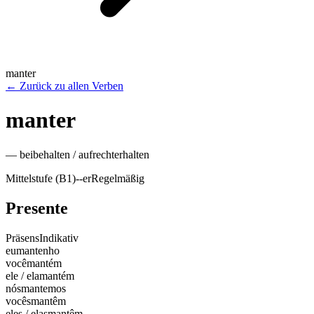
manter
←
Zurück zu allen Verben
manter
—
beibehalten / aufrechterhalten
Mittelstufe (B1)
-
-er
Regelmäßig
Presente
Präsens
Indikativ
eu
mantenho
você
mantém
ele / ela
mantém
nós
mantemos
vocês
mantêm
eles / elas
mantêm