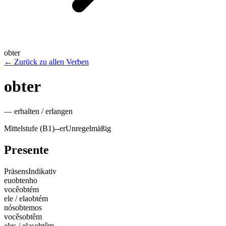
obter
←
Zurück zu allen Verben
obter
—
erhalten / erlangen
Mittelstufe (B1)
-
-er
Unregelmäßig
Presente
Präsens
Indikativ
eu
obtenho
você
obtém
ele / ela
obtém
nós
obtemos
vocês
obtêm
eles / elas
obtêm