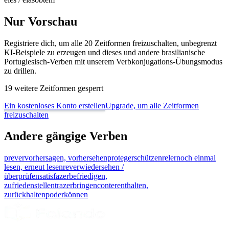
Nur Vorschau
Registriere dich, um alle 20 Zeitformen freizuschalten, unbegrenzt
KI-Beispiele zu erzeugen und dieses und andere brasilianische
Portugiesisch-Verben mit unserem Verbkonjugations-Übungsmodus
zu drillen.
19 weitere Zeitformen gesperrt
Ein kostenloses Konto erstellen
Upgrade, um alle Zeitformen
freizuschalten
Andere gängige Verben
prever
vorhersagen, vorhersehen
proteger
schützen
reler
noch einmal
lesen, erneut lesen
rever
wiedersehen /
überprüfen
satisfazer
befriedigen,
zufriedenstellen
trazer
bringen
conter
enthalten,
zurückhalten
poder
können