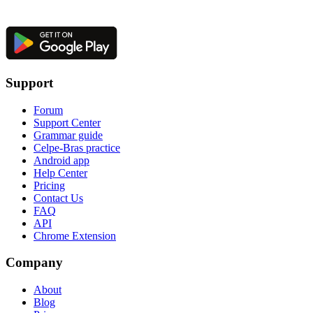
Support
Forum
Support Center
Grammar guide
Celpe-Bras practice
Android app
Help Center
Pricing
Contact Us
FAQ
API
Chrome Extension
Company
About
Blog