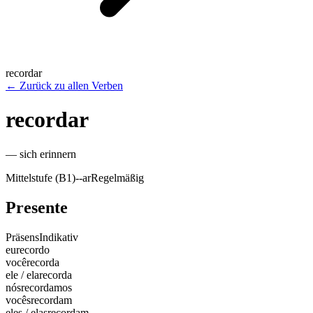
recordar
←
Zurück zu allen Verben
recordar
—
sich erinnern
Mittelstufe (B1)
-
-ar
Regelmäßig
Presente
Präsens
Indikativ
eu
recordo
você
recorda
ele / ela
recorda
nós
recordamos
vocês
recordam
eles / elas
recordam