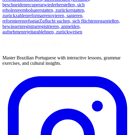
beschneiden
recuperar
wiederherstellen, sich
erholen
reembolsar
erstatten, zurückerstatten,
zurückzahlen
reformar
renovieren, sanieren,
reformieren
refugiar
Zuflucht suchen, sich flüchten
regar
gießen,
bewässern
registrar
registrieren, anmelden,
aufnehmen
rejeitar
ablehnen, zurückweisen
Master Brazilian Portuguese with interactive lessons, grammar
exercises, and cultural insights.