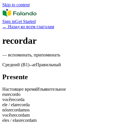
Skip to content
Sign in
Get Started
←
Назад ко всем глаголам
recordar
—
вспоминать, припоминать
Средний (B1)
-
-ar
Правильный
Presente
Настоящее время
Изъявительное
eu
recordo
você
recorda
ele / ela
recorda
nós
recordamos
vocês
recordam
eles / elas
recordam