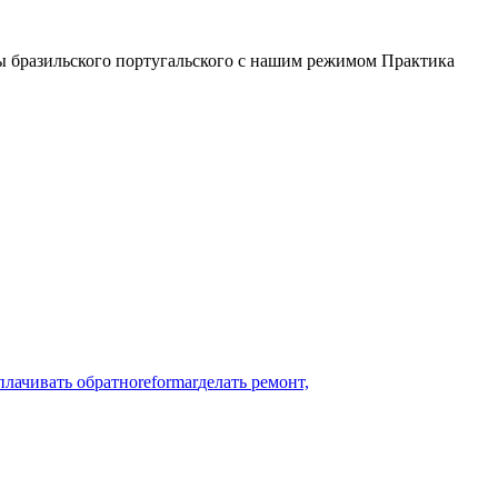
лы бразильского португальского с нашим режимом Практика
плачивать обратно
reformar
делать ремонт,