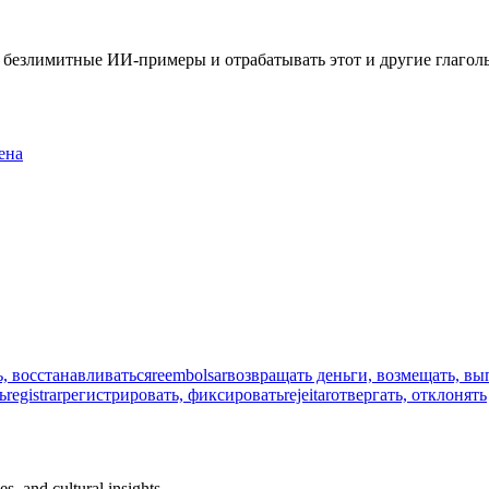
ть безлимитные ИИ-примеры и отрабатывать этот и другие глаго
ена
, восстанавливаться
reembolsar
возвращать деньги, возмещать, вы
ь
registrar
регистрировать, фиксировать
rejeitar
отвергать, отклонять
s, and cultural insights.