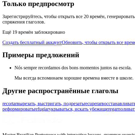
Только предпросмотр
Зарегистрируйтесь, чтобы открыть все 20 времён, генерирова
спряжения глаголов.
Ещё 19 времён заблокировано
Создать бесплатный аккаунт
Обновить, чтобы открыть все врем
Примеры предложений
Nós sempre recordamos dos bons momentos juntos na escola.
Мы всегда вспоминаем хорошие времена вместе в школе.
Другие распространённые глаголы
recortar
вырезать, выстригать, подрезать
recuperar
восстанавливать
реформировать
refugiar
укрываться, искать убежище
regar
поливат
Master Brazilian Portuguese with interactive lessons, grammar exercise