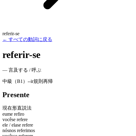
referir-se
←
すべての動詞に戻る
referir-se
—
言及する / 呼ぶ
中級（B1）
-
-ir
規則
再帰
Presente
現在形
直説法
eu
me refiro
você
se refere
ele / ela
se refere
nós
nos referimos
vocês
se referem