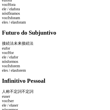
eu
fora
você
fora
ele / ela
fora
nós
fôramos
vocês
foram
eles / elas
foram
Futuro do Subjuntivo
接続法未来
接続法
eu
for
você
for
ele / ela
for
nós
formos
vocês
forem
eles / elas
forem
Infinitivo Pessoal
人称不定詞
不定詞
eu
ser
você
ser
ele / ela
ser
nós
sermos