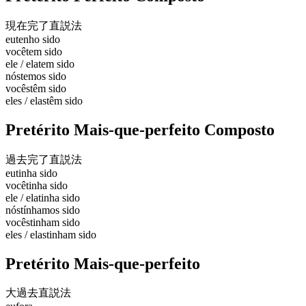
現在完了
直説法
eu
tenho sido
você
tem sido
ele / ela
tem sido
nós
temos sido
vocês
têm sido
eles / elas
têm sido
Pretérito Mais-que-perfeito Composto
過去完了
直説法
eu
tinha sido
você
tinha sido
ele / ela
tinha sido
nós
tínhamos sido
vocês
tinham sido
eles / elas
tinham sido
Pretérito Mais-que-perfeito
大過去
直説法