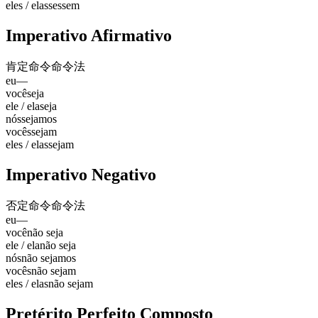
eles / elas
sessem
Imperativo Afirmativo
肯定命令
命令法
eu
—
você
seja
ele / ela
seja
nós
sejamos
vocês
sejam
eles / elas
sejam
Imperativo Negativo
否定命令
命令法
eu
—
você
não seja
ele / ela
não seja
nós
não sejamos
vocês
não sejam
eles / elas
não sejam
Pretérito Perfeito Composto