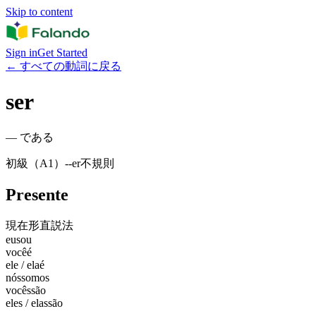
Skip to content
Sign in
Get Started
←
すべての動詞に戻る
ser
—
である
初級（A1）
-
-er
不規則
Presente
現在形
直説法
eu
sou
você
é
ele / ela
é
nós
somos
vocês
são
eles / elas
são