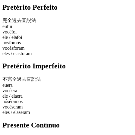
Pretérito Perfeito
完全過去
直説法
eu
fui
você
foi
ele / ela
foi
nós
fomos
vocês
foram
eles / elas
foram
Pretérito Imperfeito
不完全過去
直説法
eu
era
você
era
ele / ela
era
nós
éramos
vocês
eram
eles / elas
eram
Presente Contínuo