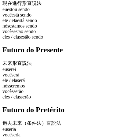
現在進行形
直説法
eu
estou sendo
você
está sendo
ele / ela
está sendo
nós
estamos sendo
vocês
estão sendo
eles / elas
estão sendo
Futuro do Presente
未来形
直説法
eu
serei
você
será
ele / ela
será
nós
seremos
vocês
serão
eles / elas
serão
Futuro do Pretérito
過去未来（条件法）
直説法
eu
seria
você
seria