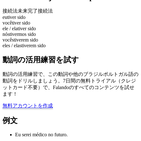
接続法未来完了
接続法
eu
tiver sido
você
tiver sido
ele / ela
tiver sido
nós
tivermos sido
vocês
tiverem sido
eles / elas
tiverem sido
動詞の活用練習を試す
動詞の活用練習で、この動詞や他のブラジルポルトガル語の
動詞をドリルしましょう。7日間の無料トライアル（クレジ
ットカード不要）で、Falandoのすべてのコンテンツを試せ
ます！
無料アカウントを作成
例文
Eu serei médico no futuro.