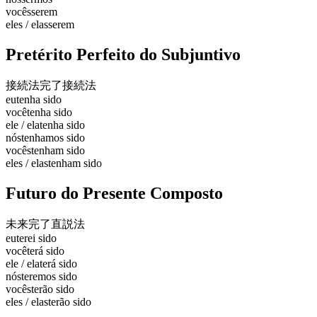
vocês
serem
eles / elas
serem
Pretérito Perfeito do Subjuntivo
接続法完了
接続法
eu
tenha sido
você
tenha sido
ele / ela
tenha sido
nós
tenhamos sido
vocês
tenham sido
eles / elas
tenham sido
Futuro do Presente Composto
未来完了
直説法
eu
terei sido
você
terá sido
ele / ela
terá sido
nós
teremos sido
vocês
terão sido
eles / elas
terão sido