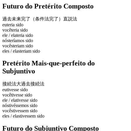
Futuro do Pretérito Composto
過去未来完了（条件法完了）
直説法
eu
teria sido
você
teria sido
ele / ela
teria sido
nós
teríamos sido
vocês
teriam sido
eles / elas
teriam sido
Pretérito Mais-que-perfeito do
Subjuntivo
接続法大過去
接続法
eu
tivesse sido
você
tivesse sido
ele / ela
tivesse sido
nós
tivéssemos sido
vocês
tivessem sido
eles / elas
tivessem sido
Futuro do Subjuntivo Composto