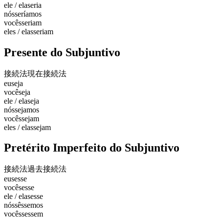
ele / ela
seria
nós
seríamos
vocês
seriam
eles / elas
seriam
Presente do Subjuntivo
接続法現在
接続法
eu
seja
você
seja
ele / ela
seja
nós
sejamos
vocês
sejam
eles / elas
sejam
Pretérito Imperfeito do Subjuntivo
接続法過去
接続法
eu
sesse
você
sesse
ele / ela
sesse
nós
sêssemos
vocês
sessem