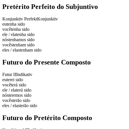
Pretérito Perfeito do Subjuntivo
Konjunktiv Perfekt
Konjunktiv
eu
tenha sido
você
tenha sido
ele / ela
tenha sido
nós
tenhamos sido
vocês
tenham sido
eles / elas
tenham sido
Futuro do Presente Composto
Futur II
Indikativ
eu
terei sido
você
terá sido
ele / ela
terá sido
nós
teremos sido
vocês
terão sido
eles / elas
terão sido
Futuro do Pretérito Composto