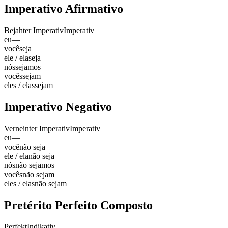
Imperativo Afirmativo
Bejahter Imperativ
Imperativ
eu
—
você
seja
ele / ela
seja
nós
sejamos
vocês
sejam
eles / elas
sejam
Imperativo Negativo
Verneinter Imperativ
Imperativ
eu
—
você
não seja
ele / ela
não seja
nós
não sejamos
vocês
não sejam
eles / elas
não sejam
Pretérito Perfeito Composto
Perfekt
Indikativ