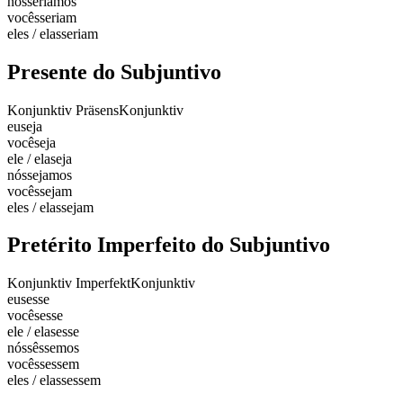
nós
seríamos
vocês
seriam
eles / elas
seriam
Presente do Subjuntivo
Konjunktiv Präsens
Konjunktiv
eu
seja
você
seja
ele / ela
seja
nós
sejamos
vocês
sejam
eles / elas
sejam
Pretérito Imperfeito do Subjuntivo
Konjunktiv Imperfekt
Konjunktiv
eu
sesse
você
sesse
ele / ela
sesse
nós
sêssemos
vocês
sessem
eles / elas
sessem