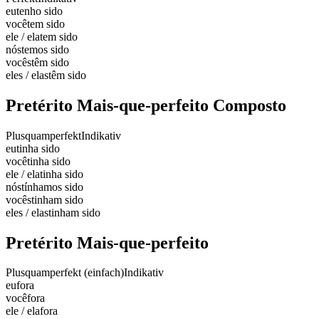
eu
tenho sido
você
tem sido
ele / ela
tem sido
nós
temos sido
vocês
têm sido
eles / elas
têm sido
Pretérito Mais-que-perfeito Composto
Plusquamperfekt
Indikativ
eu
tinha sido
você
tinha sido
ele / ela
tinha sido
nós
tínhamos sido
vocês
tinham sido
eles / elas
tinham sido
Pretérito Mais-que-perfeito
Plusquamperfekt (einfach)
Indikativ
eu
fora
você
fora
ele / ela
fora