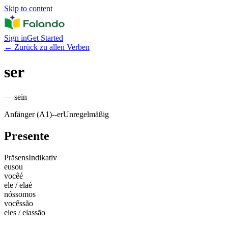
Skip to content
Sign in
Get Started
←
Zurück zu allen Verben
ser
—
sein
Anfänger (A1)
-
-er
Unregelmäßig
Presente
Präsens
Indikativ
eu
sou
você
é
ele / ela
é
nós
somos
vocês
são
eles / elas
são