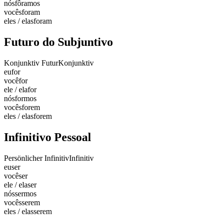
nós
fôramos
vocês
foram
eles / elas
foram
Futuro do Subjuntivo
Konjunktiv Futur
Konjunktiv
eu
for
você
for
ele / ela
for
nós
formos
vocês
forem
eles / elas
forem
Infinitivo Pessoal
Persönlicher Infinitiv
Infinitiv
eu
ser
você
ser
ele / ela
ser
nós
sermos
vocês
serem
eles / elas
serem