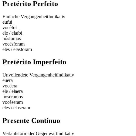
Pretérito Perfeito
Einfache Vergangenheit
Indikativ
eu
fui
você
foi
ele / ela
foi
nós
fomos
vocês
foram
eles / elas
foram
Pretérito Imperfeito
Unvollendete Vergangenheit
Indikativ
eu
era
você
era
ele / ela
era
nós
éramos
vocês
eram
eles / elas
eram
Presente Contínuo
Verlaufsform der Gegenwart
Indikativ