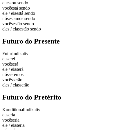
eu
estou sendo
você
está sendo
ele / ela
está sendo
nós
estamos sendo
vocês
estão sendo
eles / elas
estão sendo
Futuro do Presente
Futur
Indikativ
eu
serei
você
será
ele / ela
será
nós
seremos
vocês
serão
eles / elas
serão
Futuro do Pretérito
Konditional
Indikativ
eu
seria
você
seria
ele / ela
seria