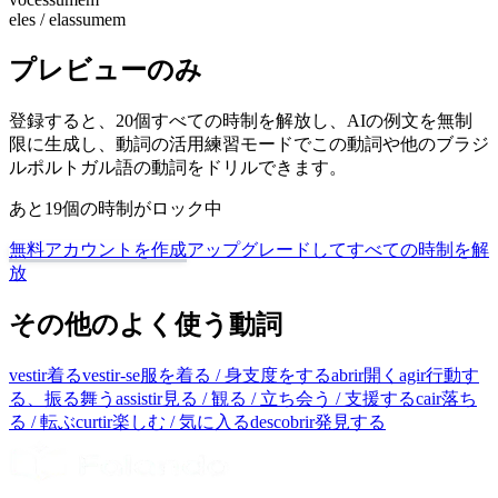
eles / elas
sumem
プレビューのみ
登録すると、20個すべての時制を解放し、AIの例文を無制
限に生成し、動詞の活用練習モードでこの動詞や他のブラジ
ルポルトガル語の動詞をドリルできます。
あと19個の時制がロック中
無料アカウントを作成
アップグレードしてすべての時制を解
放
その他のよく使う動詞
vestir
着る
vestir-se
服を着る / 身支度をする
abrir
開く
agir
行動す
る、振る舞う
assistir
見る / 観る / 立ち会う / 支援する
cair
落ち
る / 転ぶ
curtir
楽しむ / 気に入る
descobrir
発見する