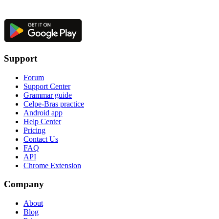
Support
Forum
Support Center
Grammar guide
Celpe-Bras practice
Android app
Help Center
Pricing
Contact Us
FAQ
API
Chrome Extension
Company
About
Blog