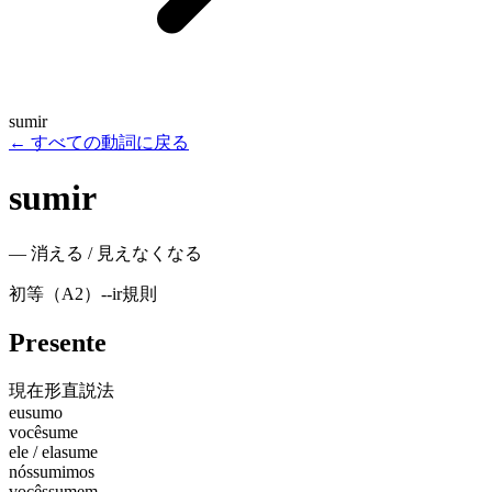
sumir
←
すべての動詞に戻る
sumir
—
消える / 見えなくなる
初等（A2）
-
-ir
規則
Presente
現在形
直説法
eu
sumo
você
sume
ele / ela
sume
nós
sumimos
vocês
sumem