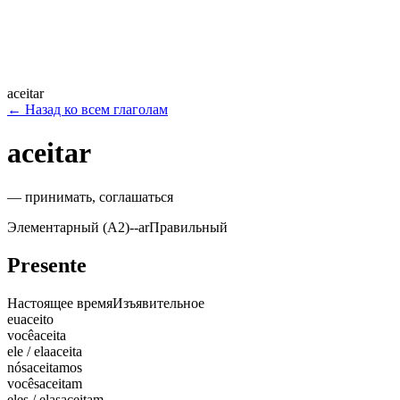
aceitar
←
Назад ко всем глаголам
aceitar
—
принимать, соглашаться
Элементарный (A2)
-
-ar
Правильный
Presente
Настоящее время
Изъявительное
eu
aceito
você
aceita
ele / ela
aceita
nós
aceitamos
vocês
aceitam
eles / elas
aceitam