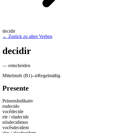
decidir
←
Zurück zu allen Verben
decidir
—
entscheiden
Mittelstufe (B1)
-
-ir
Regelmäßig
Presente
Präsens
Indikativ
eu
decido
você
decide
ele / ela
decide
nós
decidimos
vocês
decidem
eles / elas
decidem