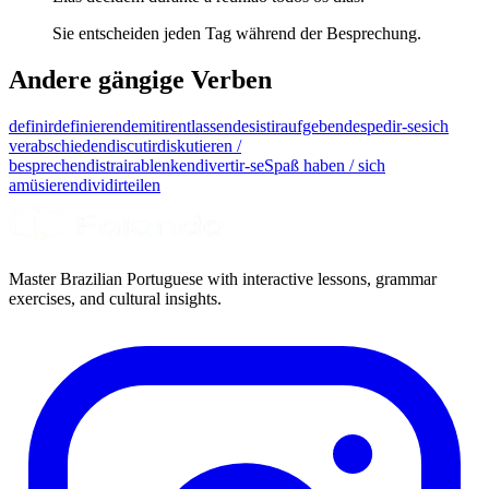
Sie entscheiden jeden Tag während der Besprechung.
Andere gängige Verben
definir
definieren
demitir
entlassen
desistir
aufgeben
despedir-se
sich
verabschieden
discutir
diskutieren /
besprechen
distrair
ablenken
divertir-se
Spaß haben / sich
amüsieren
dividir
teilen
Master Brazilian Portuguese with interactive lessons, grammar
exercises, and cultural insights.