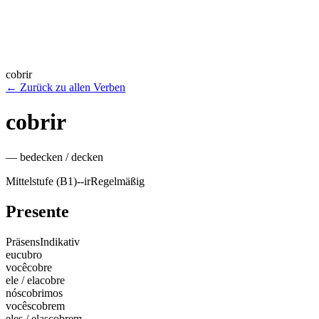
cobrir
←
Zurück zu allen Verben
cobrir
—
bedecken / decken
Mittelstufe (B1)
-
-ir
Regelmäßig
Presente
Präsens
Indikativ
eu
cubro
você
cobre
ele / ela
cobre
nós
cobrimos
vocês
cobrem
eles / elas
cobrem