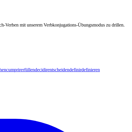
esisch-Verben mit unserem Verbkonjugations-Übungsmodus zu drillen.
chen
cumprir
erfüllen
decidir
entscheiden
definir
definieren