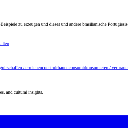
KI-Beispiele zu erzeugen und dieses und andere brasilianische Portugi
alten
guir
schaffen / erreichen
construir
bauen
consumir
konsumieren / verbrau
s, and cultural insights.