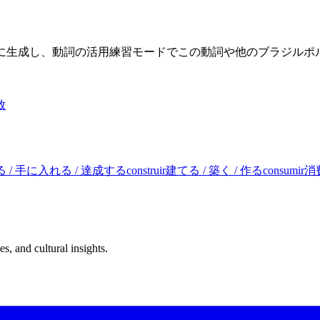
限に生成し、動詞の活用練習モードでこの動詞や他のブラジル
放
 / 手に入れる / 達成する
construir
建てる / 築く / 作る
consumir
消
s, and cultural insights.