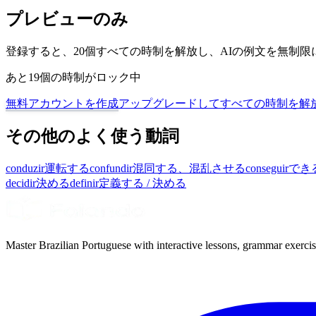
プレビューのみ
登録すると、20個すべての時制を解放し、AIの例文を無制
あと19個の時制がロック中
無料アカウントを作成
アップグレードしてすべての時制を解
その他のよく使う動詞
conduzir
運転する
confundir
混同する、混乱させる
conseguir
できる
decidir
決める
definir
定義する / 決める
Master Brazilian Portuguese with interactive lessons, grammar exercise