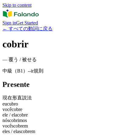
Skip to content
Sign in
Get Started
←
すべての動詞に戻る
cobrir
—
覆う / 被せる
中級（B1）
-
-ir
規則
Presente
現在形
直説法
eu
cubro
você
cobre
ele / ela
cobre
nós
cobrimos
vocês
cobrem
eles / elas
cobrem