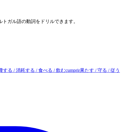
ポルトガル語の動詞をドリルできます。
費する / 消耗する / 食べる / 飲む
cumprir
果たす / 守る / 従う