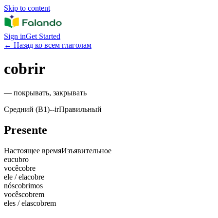
Skip to content
Sign in
Get Started
←
Назад ко всем глаголам
cobrir
—
покрывать, закрывать
Средний (B1)
-
-ir
Правильный
Presente
Настоящее время
Изъявительное
eu
cubro
você
cobre
ele / ela
cobre
nós
cobrimos
vocês
cobrem
eles / elas
cobrem