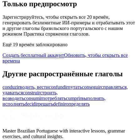
Только предпросмотр
Зарегистрируйтесь, чтобы открыть все 20 времён,
генерировать безлимитные ИИ-примеры и отрабатывать этот
и другие глаголы бразильского португальского с нашим
режимом Практика спряжения глаголов.
Ещё 19 времён заблокировано
Создать бесплатный аккаунт
Обновить, чтобы открыть все
времена
Другие распространённые глаголы
conduzir
водить, вести
confundir
путать
conseguir
справляться,
удаваться
construir
строить,
возводить
consumir
потреблять
cumprir
выполнять,
исполнять
decidir
решать
definir
определять
Master Brazilian Portuguese with interactive lessons, grammar
exercises, and cultural insights.