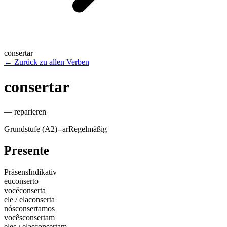
consertar
←
Zurück zu allen Verben
consertar
—
reparieren
Grundstufe (A2)
-
-ar
Regelmäßig
Presente
Präsens
Indikativ
eu
conserto
você
conserta
ele / ela
conserta
nós
consertamos
vocês
consertam
eles / elas
consertam