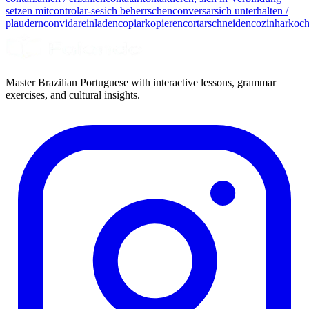
setzen mit
controlar-se
sich beherrschen
conversar
sich unterhalten /
plaudern
convidar
einladen
copiar
kopieren
cortar
schneiden
cozinhar
koc
Master Brazilian Portuguese with interactive lessons, grammar
exercises, and cultural insights.