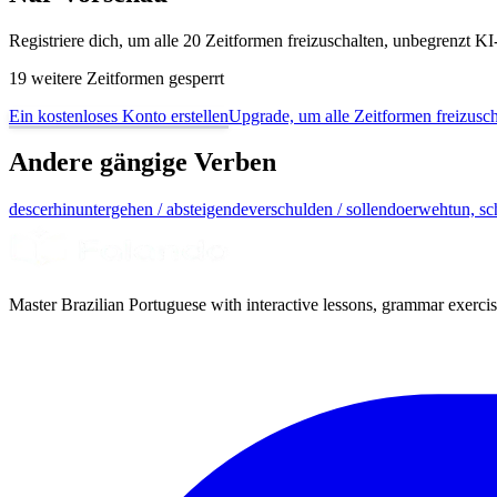
Registriere dich, um alle 20 Zeitformen freizuschalten, unbegrenzt 
19 weitere Zeitformen gesperrt
Ein kostenloses Konto erstellen
Upgrade, um alle Zeitformen freizusch
Andere gängige Verben
descer
hinuntergehen / absteigen
dever
schulden / sollen
doer
wehtun, s
Master Brazilian Portuguese with interactive lessons, grammar exercise