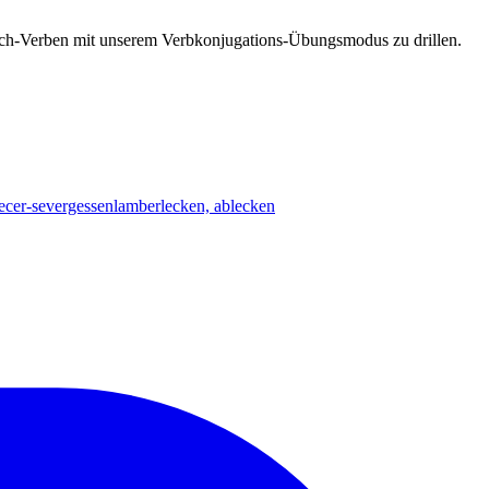
esisch-Verben mit unserem Verbkonjugations-Übungsmodus zu drillen.
ecer-se
vergessen
lamber
lecken, ablecken