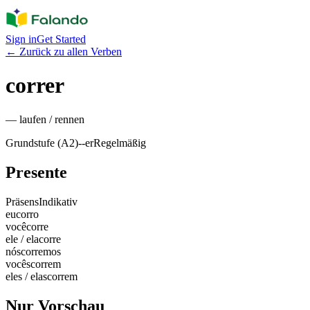
Sign in
Get Started
←
Zurück zu allen Verben
correr
—
laufen / rennen
Grundstufe (A2)
-
-er
Regelmäßig
Presente
Präsens
Indikativ
eu
corro
você
corre
ele / ela
corre
nós
corremos
vocês
correm
eles / elas
correm
Nur Vorschau