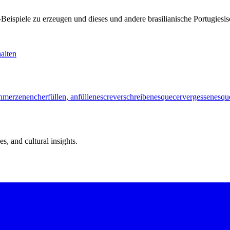
KI-Beispiele zu erzeugen und dieses und andere brasilianische Portugi
alten
chmerzen
encher
füllen, anfüllen
escrever
schreiben
esquecer
vergessen
esqu
s, and cultural insights.