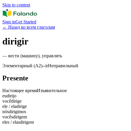
Skip to content
Sign in
Get Started
←
Назад ко всем глаголам
dirigir
—
вести (машину), управлять
Элементарный (A2)
-
-ir
Неправильный
Presente
Настоящее время
Изъявительное
eu
dirijo
você
dirige
ele / ela
dirige
nós
dirigimos
vocês
dirigem
eles / elas
dirigem