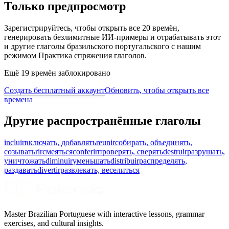
Только предпросмотр
Зарегистрируйтесь, чтобы открыть все 20 времён,
генерировать безлимитные ИИ-примеры и отрабатывать этот
и другие глаголы бразильского португальского с нашим
режимом Практика спряжения глаголов.
Ещё 19 времён заблокировано
Создать бесплатный аккаунт
Обновить, чтобы открыть все
времена
Другие распространённые глаголы
incluir
включать, добавлять
reunir
собирать, объединять,
созывать
rir
смеяться
conferir
проверять, сверять
destruir
разрушать,
уничтожать
diminuir
уменьшать
distribuir
распределять,
раздавать
divertir
развлекать, веселиться
Master Brazilian Portuguese with interactive lessons, grammar
exercises, and cultural insights.