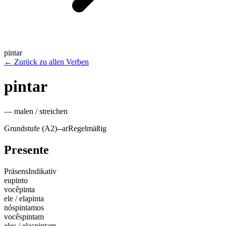
pintar
←
Zurück zu allen Verben
pintar
—
malen / streichen
Grundstufe (A2)
-
-ar
Regelmäßig
Presente
Präsens
Indikativ
eu
pinto
você
pinta
ele / ela
pinta
nós
pintamos
vocês
pintam
eles / elas
pintam