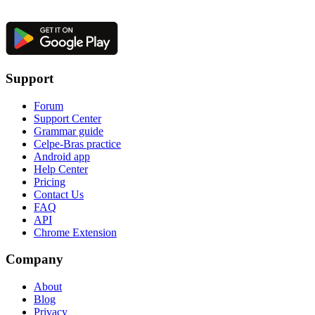
Support
Forum
Support Center
Grammar guide
Celpe-Bras practice
Android app
Help Center
Pricing
Contact Us
FAQ
API
Chrome Extension
Company
About
Blog
Privacy