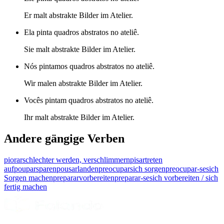
Er malt abstrakte Bilder im Atelier.
Ela pinta quadros abstratos no ateliê.
Sie malt abstrakte Bilder im Atelier.
Nós pintamos quadros abstratos no ateliê.
Wir malen abstrakte Bilder im Atelier.
Vocês pintam quadros abstratos no ateliê.
Ihr malt abstrakte Bilder im Atelier.
Andere gängige Verben
piorar
schlechter werden, verschlimmern
pisar
treten
auf
poupar
sparen
pousar
landen
preocupar
sich sorgen
preocupar-se
sich
Sorgen machen
preparar
vorbereiten
preparar-se
sich vorbereiten / sich
fertig machen