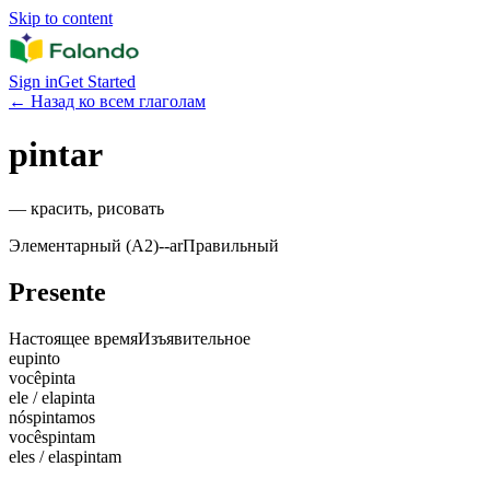
Skip to content
Sign in
Get Started
←
Назад ко всем глаголам
pintar
—
красить, рисовать
Элементарный (A2)
-
-ar
Правильный
Presente
Настоящее время
Изъявительное
eu
pinto
você
pinta
ele / ela
pinta
nós
pintamos
vocês
pintam
eles / elas
pintam