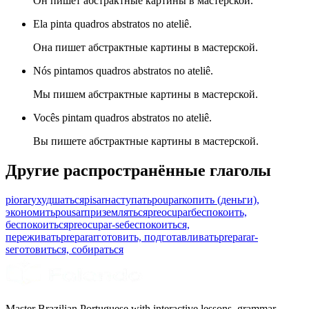
Он пишет абстрактные картины в мастерской.
Ela pinta quadros abstratos no ateliê.
Она пишет абстрактные картины в мастерской.
Nós pintamos quadros abstratos no ateliê.
Мы пишем абстрактные картины в мастерской.
Vocês pintam quadros abstratos no ateliê.
Вы пишете абстрактные картины в мастерской.
Другие распространённые глаголы
piorar
ухудшаться
pisar
наступать
poupar
копить (деньги),
экономить
pousar
приземляться
preocupar
беспокоить,
беспокоиться
preocupar-se
беспокоиться,
переживать
preparar
готовить, подготавливать
preparar-
se
готовиться, собираться
Master Brazilian Portuguese with interactive lessons, grammar