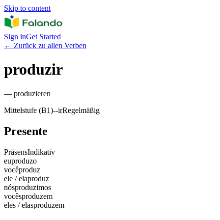
Skip to content
Sign in
Get Started
←
Zurück zu allen Verben
produzir
—
produzieren
Mittelstufe (B1)
-
-ir
Regelmäßig
Presente
Präsens
Indikativ
eu
produzo
você
produz
ele / ela
produz
nós
produzimos
vocês
produzem
eles / elas
produzem