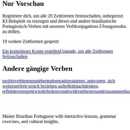
Nur Vorschau
Registriere dich, um alle 20 Zeitformen freizuschalten, unbegrenzt
KI-Beispiele zu erzeugen und dieses und andere brasilianische
Portugiesisch-Verben mit unserem Verbkonjugations-Übungsmodus
zu drillen.
19 weitere Zeitformen gesperrt
Ein kostenloses Konto erstellen
Upgrade, um alle Zeitformen
freizuschalten
Andere gängige Verben
proibir
verbieten
punir
bestrafen
reagir
reagieren, antworten, sich
wehren
referir-se
sich beziehen auf
refletir
nachdenken,
reflektieren
repetir
wiederholen
resistir
widerstehen
resumir
zusammenfas
Master Brazilian Portuguese with interactive lessons, grammar
exercises, and cultural insights.