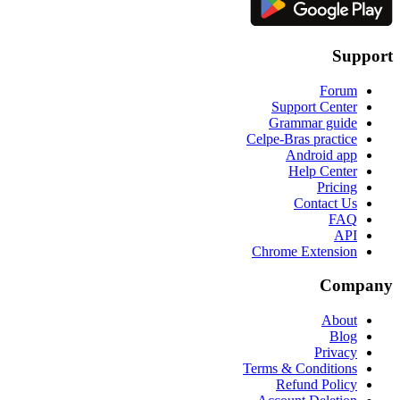
Support
Forum
Support Center
Grammar guide
Celpe-Bras practice
Android app
Help Center
Pricing
Contact Us
FAQ
API
Chrome Extension
Company
About
Blog
Privacy
Terms & Conditions
Refund Policy