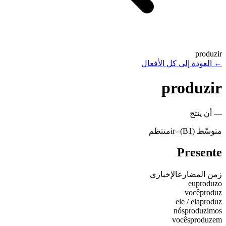
produzir
←
العودة إلى كل الأفعال
produzir
—
أن ينتج
متوسّط (B1)
-
-ir
منتظم
Presente
زمن المضارع
الإخباري
eu
produzo
você
produz
ele / ela
produz
nós
produzimos
vocês
produzem