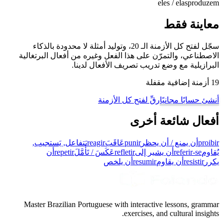
eles / elas
produzem
معاينة فقط
سجّل لفتح كل الأزمنة الـ 20، وتوليد أمثلة لا محدودة بالذكاء
الاصطناعي، والتمرّن على هذا الفعل وغيره من أفعال البرتغالية
البرازيلية مع وضع تدريب تصريف الأفعال لدينا.
19 أزمنة إضافية مقفلة
أنشئ حسابًا مجانيًا
رقِّ لفتح كل الأزمنة
أفعال شائعة أخرى
proibir
أن يمنع / أن يحظر
punir
عَاقَبَ
reagir
يَتفاعل, يَستجيب,
يُقاوم
referir-se
أن يشير إلى
refletir
عَكَسَ / تَأَمَّلَ
repetir
أن
يكرر
resistir
أن يقاوم
resumir
أن يلخص
Master Brazilian Portuguese with interactive lessons, grammar
exercises, and cultural insights.