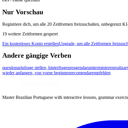
Nur Vorschau
Registriere dich, um alle 20 Zeitformen freizuschalten, unbegrenzt 
19 weitere Zeitformen gesperrt
Ein kostenloses Konto erstellen
Upgrade, um alle Zeitformen freizusch
Andere gängige Verben
questionar
infrage stellen, hinterfragen
reagendar
umterminieren
realizar
wieder anfangen, von vorne beginnen
recomendar
empfehlen
Master Brazilian Portuguese with interactive lessons, grammar exercise