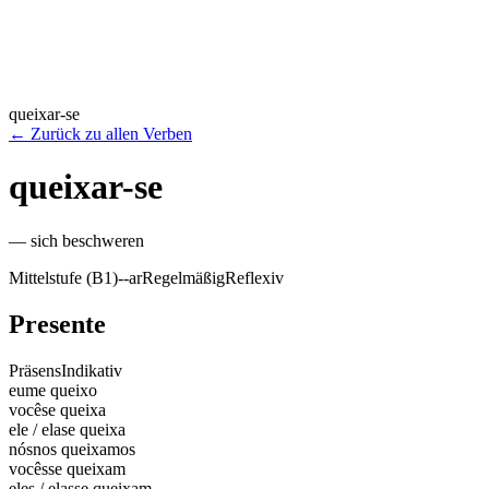
queixar-se
←
Zurück zu allen Verben
queixar-se
—
sich beschweren
Mittelstufe (B1)
-
-ar
Regelmäßig
Reflexiv
Presente
Präsens
Indikativ
eu
me queixo
você
se queixa
ele / ela
se queixa
nós
nos queixamos
vocês
se queixam
eles / elas
se queixam