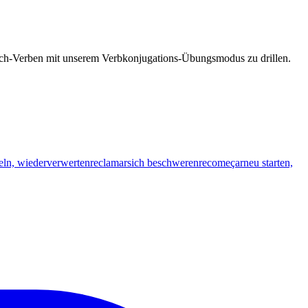
esisch-Verben mit unserem Verbkonjugations-Übungsmodus zu drillen.
eln, wiederverwerten
reclamar
sich beschweren
recomeçar
neu starten,