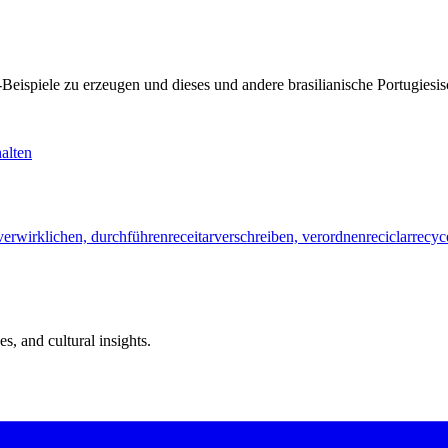
KI-Beispiele zu erzeugen und dieses und andere brasilianische Portugi
alten
verwirklichen, durchführen
receitar
verschreiben, verordnen
reciclar
recyc
s, and cultural insights.