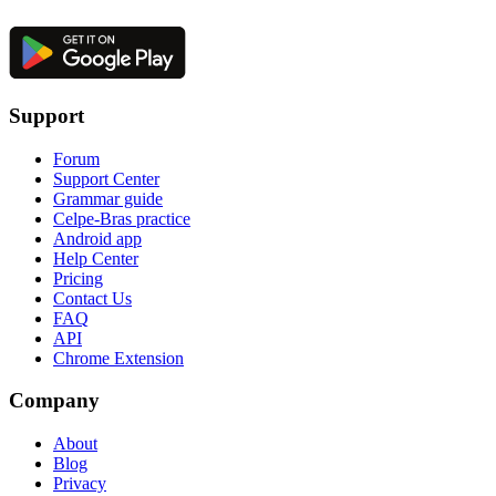
Support
Forum
Support Center
Grammar guide
Celpe-Bras practice
Android app
Help Center
Pricing
Contact Us
FAQ
API
Chrome Extension
Company
About
Blog
Privacy