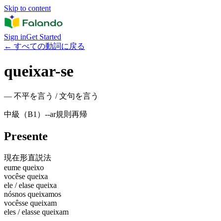
Skip to content
Sign in
Get Started
←
すべての動詞に戻る
queixar-se
—
不平を言う / 文句を言う
中級（B1）
-
-ar
規則
再帰
Presente
現在形
直説法
eu
me queixo
você
se queixa
ele / ela
se queixa
nós
nos queixamos
vocês
se queixam
eles / elas
se queixam