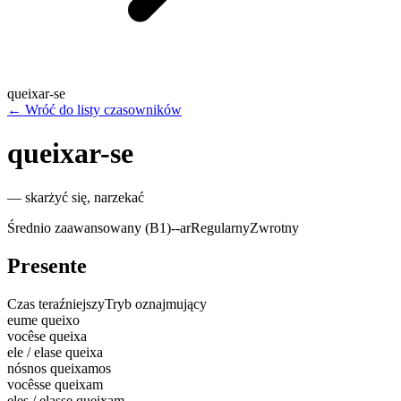
queixar-se
←
Wróć do listy czasowników
queixar-se
—
skarżyć się, narzekać
Średnio zaawansowany (B1)
-
-ar
Regularny
Zwrotny
Presente
Czas teraźniejszy
Tryb oznajmujący
eu
me queixo
você
se queixa
ele / ela
se queixa
nós
nos queixamos
vocês
se queixam
eles / elas
se queixam