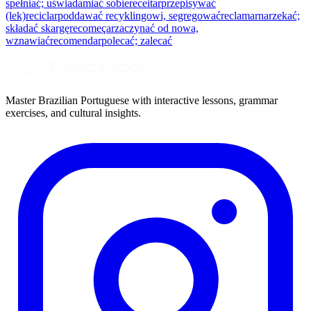
spełniać; uświadamiać sobie
receitar
przepisywać
(lek)
reciclar
poddawać recyklingowi, segregować
reclamar
narzekać;
składać skargę
recomeçar
zaczynać od nowa,
wznawiać
recomendar
polecać; zalecać
Master Brazilian Portuguese with interactive lessons, grammar
exercises, and cultural insights.