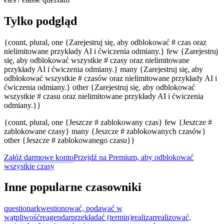
Tylko podgląd
{count, plural, one {Zarejestruj się, aby odblokować # czas oraz
nielimitowane przykłady AI i ćwiczenia odmiany.} few {Zarejestruj
się, aby odblokować wszystkie # czasy oraz nielimitowane
przykłady AI i ćwiczenia odmiany.} many {Zarejestruj się, aby
odblokować wszystkie # czasów oraz nielimitowane przykłady AI i
ćwiczenia odmiany.} other {Zarejestruj się, aby odblokować
wszystkie # czasu oraz nielimitowane przykłady AI i ćwiczenia
odmiany.}}
{count, plural, one {Jeszcze # zablokowany czas} few {Jeszcze #
zablokowane czasy} many {Jeszcze # zablokowanych czasów}
other {Jeszcze # zablokowanego czasu}}
Załóż darmowe konto
Przejdź na Premium, aby odblokować
wszystkie czasy
Inne popularne czasowniki
questionar
kwestionować, podawać w
wątpliwość
reagendar
przekładać (termin)
realizar
realizować,