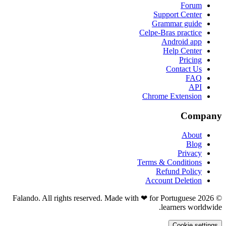
Forum
Support Center
Grammar guide
Celpe-Bras practice
Android app
Help Center
Pricing
Contact Us
FAQ
API
Chrome Extension
Company
About
Blog
Privacy
Terms & Conditions
Refund Policy
Account Deletion
© 2026 Falando. All rights reserved. Made with ❤ for Portuguese
learners worldwide.
Cookie settings