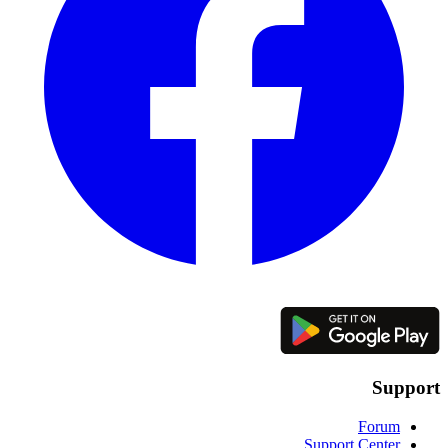
Support
Forum
Support Center