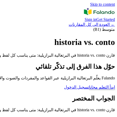
Skip to content
Sign in
Get Started
←
العودة إلى كل المقارنات
متوسط (B1)
historia vs. conto
قارن historia vs. conto في البرتغالية البرازيلية: متى يناسب كل لفظ وما الخطأ الذي يجب تجنبه.
حوّل هذا الفرق إلى تذكّر تلقائي
Falando يعلّم البرتغالية البرازيلية عبر القواعد والمفردات والصوت والأمثلة والمراجعة المتباعدة، حتى لا تبقى الأزواج الصعبة مجرد تخمين.
ابدأ التعلم مجانا
تسجيل الدخول
الجواب المختصر
قارن historia vs. conto في البرتغالية البرازيلية: متى يناسب كل لفظ وما الخطأ الذي يجب تجنبه.