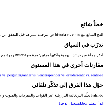
خطأ شائع
الفخ الشائع مع historia vs. conto هو الترجمة بسرعة قبل التحقق من وظيفة كل كلمة برتغالية.
تدرّب في السياق
اختر جملة من حياتك اليومية واكتبها مرتين: مرة مع historia ومرة مع conto. إذا بدا الخياران ممكنين، فسمّ التحول في المعنى.
مقارنات أخرى في هذا المستوى
r vs. perguntar
ganhar vs. vencer
aprender vs. estudar
sentir vs. sentir-se
حوّل هذا الفرق إلى تذكّر تلقائي
Falando يعلّم البرتغالية البرازيلية عبر القواعد والمفردات والصوت والأمثلة والمراجعة المتباعدة، حتى لا تبقى الأزواج الصعبة مجرد تخمين.
ابدأ التعلم مجانا
تسجيل الدخول