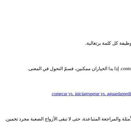
comecar vs. iniciar
esperar vs. aguardar
pedi