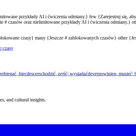
limitowane przykłady AI i ćwiczenia odmiany.} few {Zarejestruj się, a
e # czasów oraz nielimitowane przykłady AI i ćwiczenia odmiany.} oth
zablokowane czasy} many {Jeszcze # zablokowanych czasów} other {J
e czasy
rer
biegać, biec
descer
schodzić, zejść; wysiadać
dever
powinien, musieć;
s, and cultural insights.