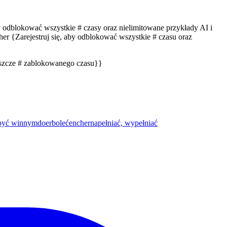
by odblokować wszystkie # czasy oraz nielimitowane przykłady AI i
er {Zarejestruj się, aby odblokować wszystkie # czasu oraz
eszcze # zablokowanego czasu}}
 być winnym
doer
boleć
encher
napełniać, wypełniać