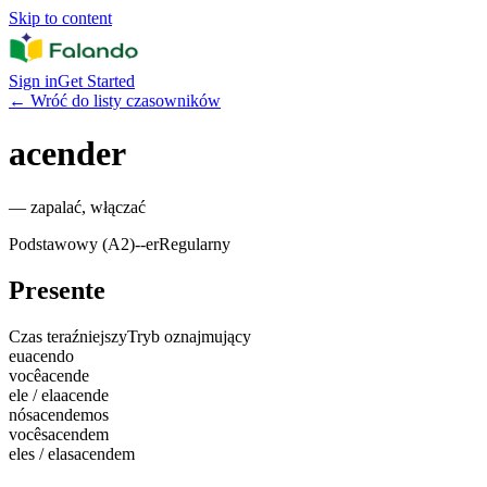
Skip to content
Sign in
Get Started
←
Wróć do listy czasowników
acender
—
zapalać, włączać
Podstawowy (A2)
-
-er
Regularny
Presente
Czas teraźniejszy
Tryb oznajmujący
eu
acendo
você
acende
ele / ela
acende
nós
acendemos
vocês
acendem
eles / elas
acendem