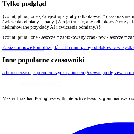
Tylko podgląd
{count, plural, one {Zarejestruj się, aby odblokować # czas oraz nie
ćwiczenia odmiany.} many {Zarejestruj się, aby odblokować wszystki
nielimitowane przykłady AI i ćwiczenia odmiany.}}
{count, plural, one {Jeszcze # zablokowany czas} few {Jeszcze # 
Załóż darmowe konto
Przejdź na Premium, aby odblokować wszystki
Inne popularne czasowniki
adormecer
zasnąć
aprender
uczyć się
aquecer
ogrzewać, podgrzewać
cor
Master Brazilian Portuguese with interactive lessons, grammar exercise