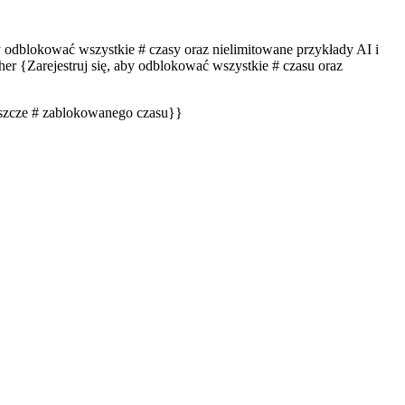
by odblokować wszystkie # czasy oraz nielimitowane przykłady AI i
er {Zarejestruj się, aby odblokować wszystkie # czasu oraz
eszcze # zablokowanego czasu}}