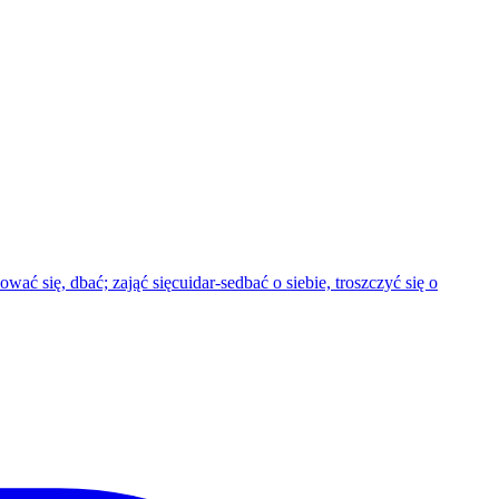
ować się, dbać; zająć się
cuidar-se
dbać o siebie, troszczyć się o