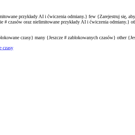
limitowane przykłady AI i ćwiczenia odmiany.} few {Zarejestruj się, a
e # czasów oraz nielimitowane przykłady AI i ćwiczenia odmiany.} oth
zablokowane czasy} many {Jeszcze # zablokowanych czasów} other {J
e czasy