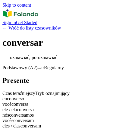
Skip to content
Sign in
Get Started
←
Wróć do listy czasowników
conversar
—
rozmawiać, porozmawiać
Podstawowy (A2)
-
-ar
Regularny
Presente
Czas teraźniejszy
Tryb oznajmujący
eu
converso
você
conversa
ele / ela
conversa
nós
conversamos
vocês
conversam
eles / elas
conversam