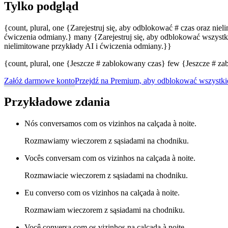
Tylko podgląd
{count, plural, one {Zarejestruj się, aby odblokować # czas oraz nie
ćwiczenia odmiany.} many {Zarejestruj się, aby odblokować wszystki
nielimitowane przykłady AI i ćwiczenia odmiany.}}
{count, plural, one {Jeszcze # zablokowany czas} few {Jeszcze # 
Załóż darmowe konto
Przejdź na Premium, aby odblokować wszystki
Przykładowe zdania
Nós conversamos com os vizinhos na calçada à noite.
Rozmawiamy wieczorem z sąsiadami na chodniku.
Vocês conversam com os vizinhos na calçada à noite.
Rozmawiacie wieczorem z sąsiadami na chodniku.
Eu converso com os vizinhos na calçada à noite.
Rozmawiam wieczorem z sąsiadami na chodniku.
Você conversa com os vizinhos na calçada à noite.