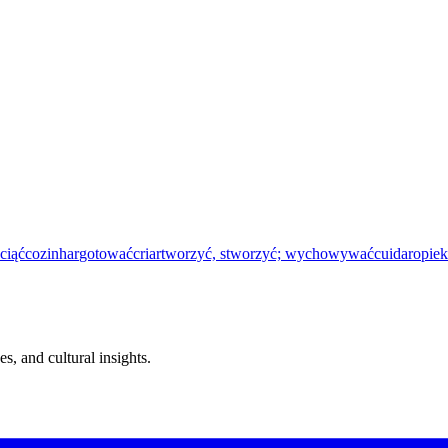
 ciąć
cozinhar
gotować
criar
tworzyć, stworzyć; wychowywać
cuidar
opiek
s, and cultural insights.