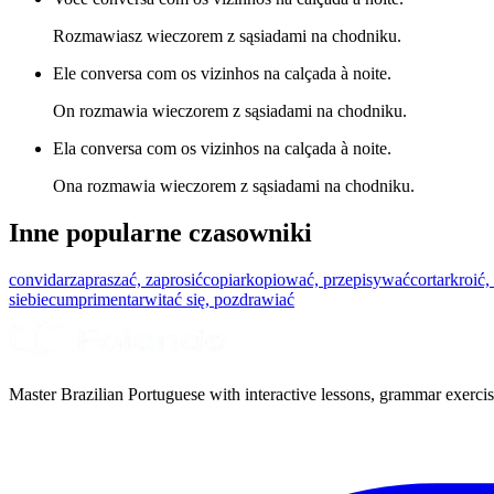
Rozmawiasz wieczorem z sąsiadami na chodniku.
Ele conversa com os vizinhos na calçada à noite.
On rozmawia wieczorem z sąsiadami na chodniku.
Ela conversa com os vizinhos na calçada à noite.
Ona rozmawia wieczorem z sąsiadami na chodniku.
Inne popularne czasowniki
convidar
zapraszać, zaprosić
copiar
kopiować, przepisywać
cortar
kroić,
siebie
cumprimentar
witać się, pozdrawiać
Master Brazilian Portuguese with interactive lessons, grammar exercise