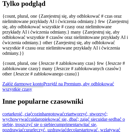
Tylko podgląd
{count, plural, one {Zarejestruj się, aby odblokować # czas oraz
nielimitowane przykłady AI i ćwiczenia odmiany.} few {Zarejestruj
się, aby odblokować wszystkie # czasy oraz nielimitowane
przykłady AI i ćwiczenia odmiany.} many {Zarejestruj się, aby
odblokować wszystkie # czasów oraz nielimitowane przykłady AI i
ćwiczenia odmiany.} other {Zarejestruj się, aby odblokować
wszystkie # czasu oraz nielimitowane przykłady AI i ćwiczenia
odmiany.}}
{count, plural, one {Jeszcze # zablokowany czas} few {Jeszcze #
zablokowane czasy} many {Jeszcze # zablokowanych czasów}
other {Jeszcze # zablokowanego czasu}}
Załóż darmowe konto
Przejdź na Premium, aby odblokować
wszystkie czasy
Inne popularne czasowniki
cortar
kroić, ciąć
cozinhar
gotować
criar
tworzyć, stworzyć;
wychowywać
cuidar
opiekować się, dbać; zająć się
cuidar-se
dbać o
siebie, troszczyć się o siebie
cumprimentar
witać się,
pozdrawiać
curar
leczyć, uzdrawiać
decolar
startować, wzlatywać