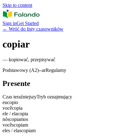
Skip to content
Sign in
Get Started
←
Wróć do listy czasowników
copiar
—
kopiować, przepisywać
Podstawowy (A2)
-
-ar
Regularny
Presente
Czas teraźniejszy
Tryb oznajmujący
eu
copio
você
copia
ele / ela
copia
nós
copiamos
vocês
copiam
eles / elas
copiam