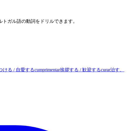
ポルトガル語の動詞をドリルできます。
ける / 自愛する
cumprimentar
挨拶する / 歓迎する
curar
治す、