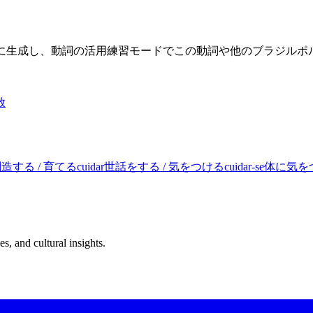
限に生成し、動詞の活用練習モードでこの動詞や他のブラジル
放
創造する / 育てる
cuidar
世話をする / 気をつける
cuidar-se
体に気をつ
s, and cultural insights.