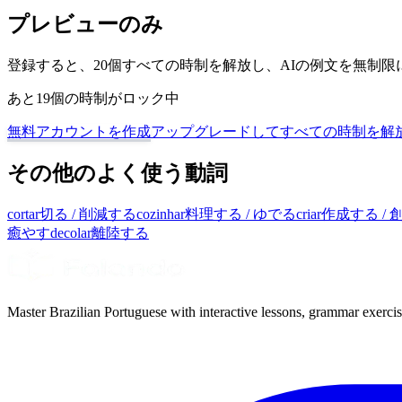
プレビューのみ
登録すると、20個すべての時制を解放し、AIの例文を無制
あと19個の時制がロック中
無料アカウントを作成
アップグレードしてすべての時制を解
その他のよく使う動詞
cortar
切る / 削減する
cozinhar
料理する / ゆでる
criar
作成する / 
癒やす
decolar
離陸する
Master Brazilian Portuguese with interactive lessons, grammar exercise