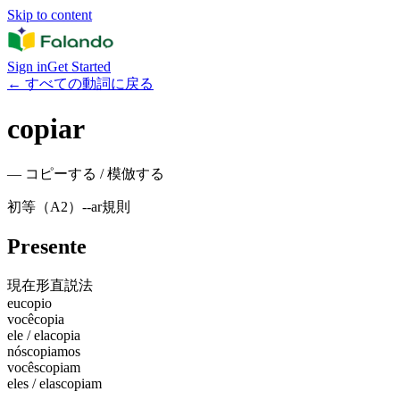
Skip to content
Sign in
Get Started
←
すべての動詞に戻る
copiar
—
コピーする / 模倣する
初等（A2）
-
-ar
規則
Presente
現在形
直説法
eu
copio
você
copia
ele / ela
copia
nós
copiamos
vocês
copiam
eles / elas
copiam