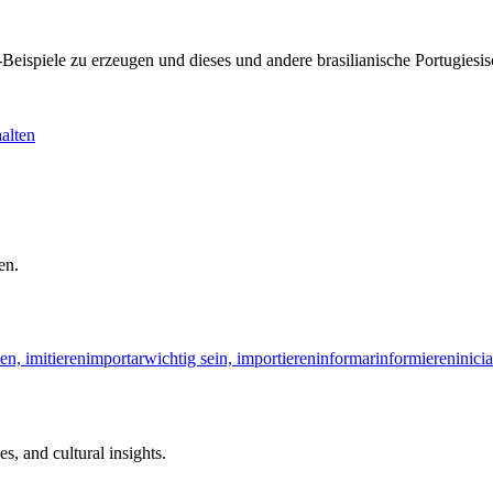
KI-Beispiele zu erzeugen und dieses und andere brasilianische Portugi
alten
en.
n, imitieren
importar
wichtig sein, importieren
informar
informieren
inicia
s, and cultural insights.