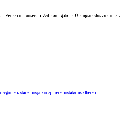
esisch-Verben mit unserem Verbkonjugations-Übungsmodus zu drillen.
r
beginnen, starten
inspirar
inspirieren
instalar
installieren