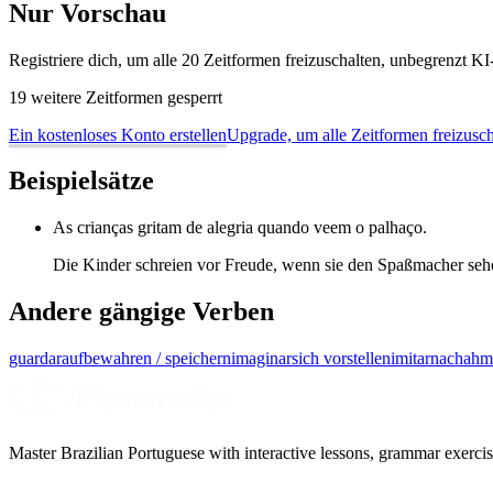
Nur Vorschau
Registriere dich, um alle 20 Zeitformen freizuschalten, unbegrenzt 
19 weitere Zeitformen gesperrt
Ein kostenloses Konto erstellen
Upgrade, um alle Zeitformen freizusch
Beispielsätze
As crianças gritam de alegria quando veem o palhaço.
Die Kinder schreien vor Freude, wenn sie den Spaßmacher seh
Andere gängige Verben
guardar
aufbewahren / speichern
imaginar
sich vorstellen
imitar
nachahme
Master Brazilian Portuguese with interactive lessons, grammar exercise