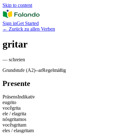
Skip to content
Sign in
Get Started
←
Zurück zu allen Verben
gritar
—
schreien
Grundstufe (A2)
-
-ar
Regelmäßig
Presente
Präsens
Indikativ
eu
grito
você
grita
ele / ela
grita
nós
gritamos
vocês
gritam
eles / elas
gritam