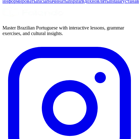
информировать
iniciar
начинать
inspirar
вдохновлять
instalar
устана
Master Brazilian Portuguese with interactive lessons, grammar
exercises, and cultural insights.