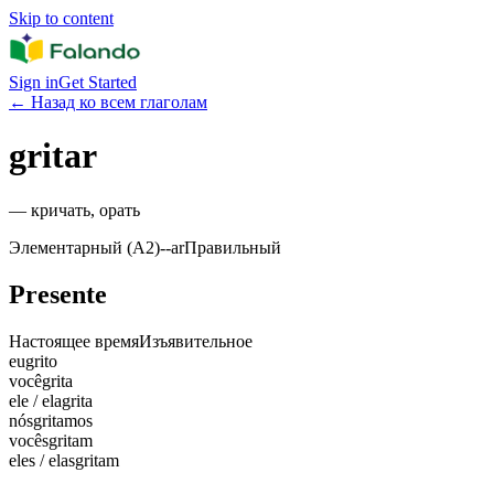
Skip to content
Sign in
Get Started
←
Назад ко всем глаголам
gritar
—
кричать, орать
Элементарный (A2)
-
-ar
Правильный
Presente
Настоящее время
Изъявительное
eu
grito
você
grita
ele / ela
grita
nós
gritamos
vocês
gritam
eles / elas
gritam