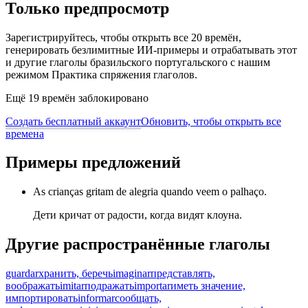
Только предпросмотр
Зарегистрируйтесь, чтобы открыть все 20 времён,
генерировать безлимитные ИИ-примеры и отрабатывать этот
и другие глаголы бразильского португальского с нашим
режимом Практика спряжения глаголов.
Ещё 19 времён заблокировано
Создать бесплатный аккаунт
Обновить, чтобы открыть все
времена
Примеры предложений
As crianças gritam de alegria quando veem o palhaço.
Дети кричат от радости, когда видят клоуна.
Другие распространённые глаголы
guardar
хранить, беречь
imaginar
представлять,
воображать
imitar
подражать
importar
иметь значение,
импортировать
informar
сообщать,