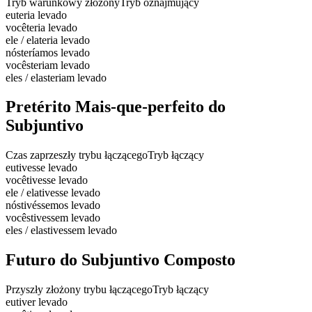
Tryb warunkowy złożony
Tryb oznajmujący
eu
teria levado
você
teria levado
ele / ela
teria levado
nós
teríamos levado
vocês
teriam levado
eles / elas
teriam levado
Pretérito Mais-que-perfeito do
Subjuntivo
Czas zaprzeszły trybu łączącego
Tryb łączący
eu
tivesse levado
você
tivesse levado
ele / ela
tivesse levado
nós
tivéssemos levado
vocês
tivessem levado
eles / elas
tivessem levado
Futuro do Subjuntivo Composto
Przyszły złożony trybu łączącego
Tryb łączący
eu
tiver levado