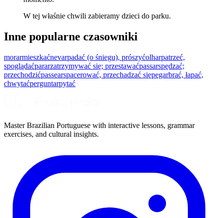
W tej właśnie chwili zabieramy dzieci do parku.
Inne popularne czasowniki
morar
mieszkać
nevar
padać (o śniegu), prószyć
olhar
patrzeć,
spoglądać
parar
zatrzymywać się; przestawać
passar
spędzać;
przechodzić
passear
spacerować, przechadzać się
pegar
brać, łapać,
chwytać
perguntar
pytać
Master Brazilian Portuguese with interactive lessons, grammar
exercises, and cultural insights.