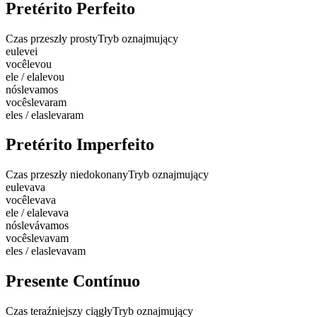
Pretérito Perfeito
Czas przeszły prosty
Tryb oznajmujący
eu
levei
você
levou
ele / ela
levou
nós
levamos
vocês
levaram
eles / elas
levaram
Pretérito Imperfeito
Czas przeszły niedokonany
Tryb oznajmujący
eu
levava
você
levava
ele / ela
levava
nós
levávamos
vocês
levavam
eles / elas
levavam
Presente Contínuo
Czas teraźniejszy ciągły
Tryb oznajmujący