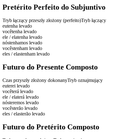
Pretérito Perfeito do Subjuntivo
Tryb łączący przeszły złożony (perfeito)
Tryb łączący
eu
tenha levado
você
tenha levado
ele / ela
tenha levado
nós
tenhamos levado
vocês
tenham levado
eles / elas
tenham levado
Futuro do Presente Composto
Czas przyszły złożony dokonany
Tryb oznajmujący
eu
terei levado
você
terá levado
ele / ela
terá levado
nós
teremos levado
vocês
terão levado
eles / elas
terão levado
Futuro do Pretérito Composto