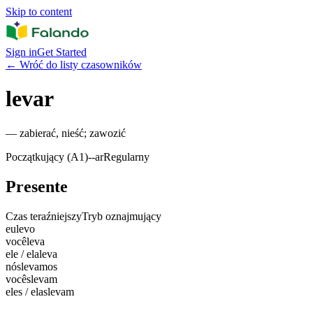
Skip to content
Sign in
Get Started
←
Wróć do listy czasowników
levar
—
zabierać, nieść; zawozić
Początkujący (A1)
-
-ar
Regularny
Presente
Czas teraźniejszy
Tryb oznajmujący
eu
levo
você
leva
ele / ela
leva
nós
levamos
vocês
levam
eles / elas
levam