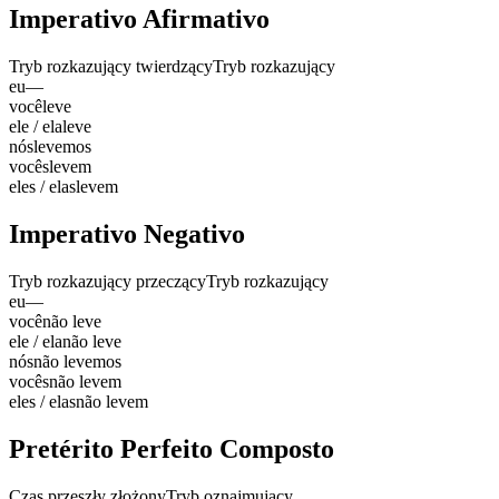
Imperativo Afirmativo
Tryb rozkazujący twierdzący
Tryb rozkazujący
eu
—
você
leve
ele / ela
leve
nós
levemos
vocês
levem
eles / elas
levem
Imperativo Negativo
Tryb rozkazujący przeczący
Tryb rozkazujący
eu
—
você
não leve
ele / ela
não leve
nós
não levemos
vocês
não levem
eles / elas
não levem
Pretérito Perfeito Composto
Czas przeszły złożony
Tryb oznajmujący