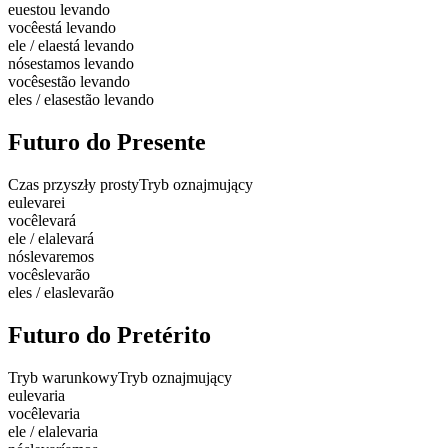
eu
estou levando
você
está levando
ele / ela
está levando
nós
estamos levando
vocês
estão levando
eles / elas
estão levando
Futuro do Presente
Czas przyszły prosty
Tryb oznajmujący
eu
levarei
você
levará
ele / ela
levará
nós
levaremos
vocês
levarão
eles / elas
levarão
Futuro do Pretérito
Tryb warunkowy
Tryb oznajmujący
eu
levaria
você
levaria
ele / ela
levaria