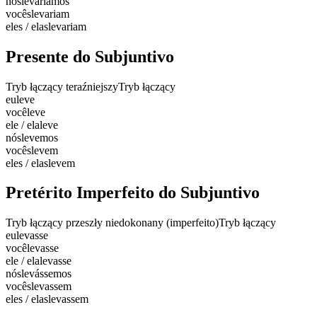
nós
levaríamos
vocês
levariam
eles / elas
levariam
Presente do Subjuntivo
Tryb łączący teraźniejszy
Tryb łączący
eu
leve
você
leve
ele / ela
leve
nós
levemos
vocês
levem
eles / elas
levem
Pretérito Imperfeito do Subjuntivo
Tryb łączący przeszły niedokonany (imperfeito)
Tryb łączący
eu
levasse
você
levasse
ele / ela
levasse
nós
levássemos
vocês
levassem
eles / elas
levassem