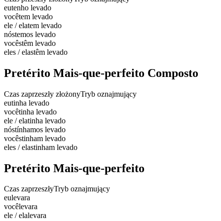
eu
tenho levado
você
tem levado
ele / ela
tem levado
nós
temos levado
vocês
têm levado
eles / elas
têm levado
Pretérito Mais-que-perfeito Composto
Czas zaprzeszły złożony
Tryb oznajmujący
eu
tinha levado
você
tinha levado
ele / ela
tinha levado
nós
tínhamos levado
vocês
tinham levado
eles / elas
tinham levado
Pretérito Mais-que-perfeito
Czas zaprzeszły
Tryb oznajmujący
eu
levara
você
levara
ele / ela
levara