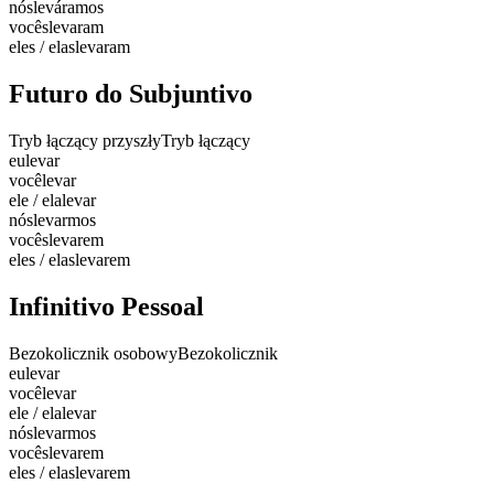
nós
leváramos
vocês
levaram
eles / elas
levaram
Futuro do Subjuntivo
Tryb łączący przyszły
Tryb łączący
eu
levar
você
levar
ele / ela
levar
nós
levarmos
vocês
levarem
eles / elas
levarem
Infinitivo Pessoal
Bezokolicznik osobowy
Bezokolicznik
eu
levar
você
levar
ele / ela
levar
nós
levarmos
vocês
levarem
eles / elas
levarem