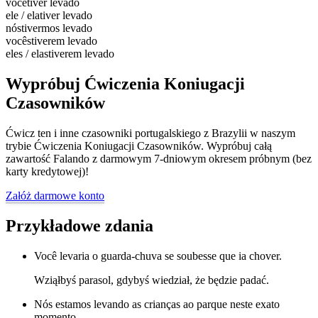
você
tiver levado
ele / ela
tiver levado
nós
tivermos levado
vocês
tiverem levado
eles / elas
tiverem levado
Wypróbuj Ćwiczenia Koniugacji
Czasowników
Ćwicz ten i inne czasowniki portugalskiego z Brazylii w naszym
trybie Ćwiczenia Koniugacji Czasowników. Wypróbuj całą
zawartość Falando z darmowym 7-dniowym okresem próbnym (bez
karty kredytowej)!
Załóż darmowe konto
Przykładowe zdania
Você levaria o guarda-chuva se soubesse que ia chover.
Wziąłbyś parasol, gdybyś wiedział, że będzie padać.
Nós estamos levando as crianças ao parque neste exato
momento.