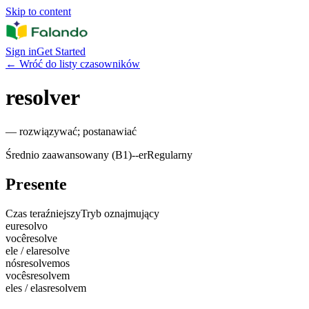
Skip to content
Sign in
Get Started
←
Wróć do listy czasowników
resolver
—
rozwiązywać; postanawiać
Średnio zaawansowany (B1)
-
-er
Regularny
Presente
Czas teraźniejszy
Tryb oznajmujący
eu
resolvo
você
resolve
ele / ela
resolve
nós
resolvemos
vocês
resolvem
eles / elas
resolvem