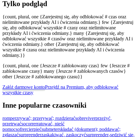
Tylko podgląd
{count, plural, one {Zarejestruj się, aby odblokować # czas oraz
nielimitowane przykłady AI i ćwiczenia odmiany.} few {Zarejestruj
się, aby odblokować wszystkie # czasy oraz nielimitowane
przykłady AI i ćwiczenia odmiany.} many {Zarejestruj się, aby
odblokować wszystkie # czasów oraz nielimitowane przykłady AI i
ćwiczenia odmiany.} other {Zarejestruj się, aby odblokować
wszystkie # czasu oraz nielimitowane przykłady AI i ćwiczenia
odmiany.}}
{count, plural, one {Jeszcze # zablokowany czas} few {Jeszcze #
zablokowane czasy} many {Jeszcze # zablokowanych czasów}
other {Jeszcze # zablokowanego czasu}}
Załóż darmowe konto
Przejdź na Premium, aby odblokować
wszystkie czasy
Inne popularne czasowniki
romper
zrywać; przerywać; rozdzierać
sobreviver
przeżyć,
przetrwać
socorrer
ratować, nieść
pomoc
sofrer
cierpieć
submeter
składać (dokument); poddawać;
zgłaszać
surpreender
zaskakiwać, zaskoczyć
surpreender-se
dziwić się,