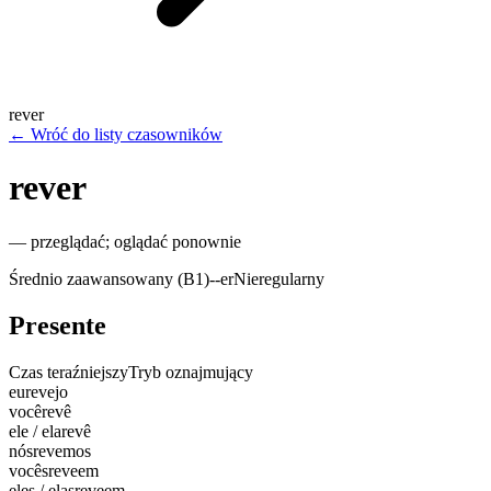
rever
←
Wróć do listy czasowników
rever
—
przeglądać; oglądać ponownie
Średnio zaawansowany (B1)
-
-er
Nieregularny
Presente
Czas teraźniejszy
Tryb oznajmujący
eu
revejo
você
revê
ele / ela
revê
nós
revemos
vocês
reveem
eles / elas
reveem