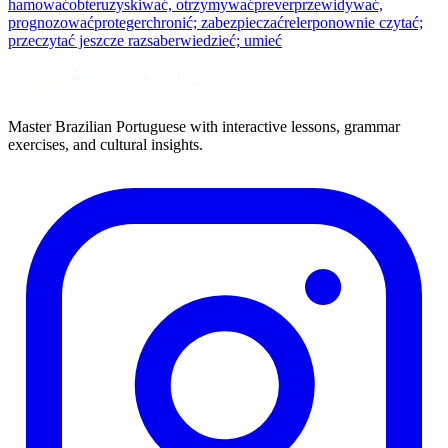
hamować
obter
uzyskiwać, otrzymywać
prever
przewidywać,
prognozować
proteger
chronić; zabezpieczać
reler
ponownie czytać;
przeczytać jeszcze raz
saber
wiedzieć; umieć
Master Brazilian Portuguese with interactive lessons, grammar
exercises, and cultural insights.