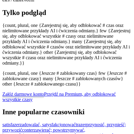
Tylko podgląd
{count, plural, one {Zarejestruj się, aby odblokować # czas oraz
nielimitowane przykłady AI i ćwiczenia odmiany.} few {Zarejestruj
się, aby odblokować wszystkie # czasy oraz nielimitowane
przykłady AI i ćwiczenia odmiany.} many {Zarejestruj się, aby
odblokować wszystkie # czasów oraz nielimitowane przykłady AI i
ćwiczenia odmiany.} other {Zarejestruj się, aby odblokować
wszystkie # czasu oraz nielimitowane przykłady AI i ćwiczenia
odmiany.}}
{count, plural, one {Jeszcze # zablokowany czas} few {Jeszcze #
zablokowane czasy} many {Jeszcze # zablokowanych czasów}
other {Jeszcze # zablokowanego czasu}}
Załóż darmowe konto
Przejdź na Premium, aby odblokować
wszystkie czasy
Inne popularne czasowniki
satisfazer
zadowalać, satysfakcjonować
trazer
przynosić, przynieść;
przywozić
conter
zawierać; powstrzymywać,