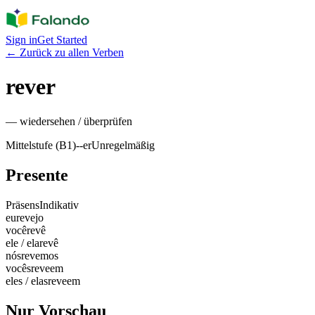
Sign in
Get Started
←
Zurück zu allen Verben
rever
—
wiedersehen / überprüfen
Mittelstufe (B1)
-
-er
Unregelmäßig
Presente
Präsens
Indikativ
eu
revejo
você
revê
ele / ela
revê
nós
revemos
vocês
reveem
eles / elas
reveem
Nur Vorschau