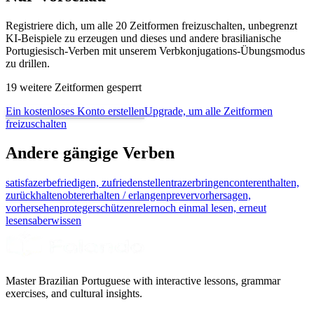
Registriere dich, um alle 20 Zeitformen freizuschalten, unbegrenzt
KI-Beispiele zu erzeugen und dieses und andere brasilianische
Portugiesisch-Verben mit unserem Verbkonjugations-Übungsmodus
zu drillen.
19 weitere Zeitformen gesperrt
Ein kostenloses Konto erstellen
Upgrade, um alle Zeitformen
freizuschalten
Andere gängige Verben
satisfazer
befriedigen, zufriedenstellen
trazer
bringen
conter
enthalten,
zurückhalten
obter
erhalten / erlangen
prever
vorhersagen,
vorhersehen
proteger
schützen
reler
noch einmal lesen, erneut
lesen
saber
wissen
Master Brazilian Portuguese with interactive lessons, grammar
exercises, and cultural insights.