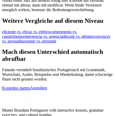
Nimm einen Satz aus deinem Alltag und schreibe ihn zweimal:
einmal mit alterar, dann mit modificar. Wenn beide Versionen
moeglich wirken, benenne die Bedeutungsverschiebung.
Weitere Vergleiche auf diesem Niveau
eficiente vs. eficaz vs. efetivo
comprimento vs.
cumprimento
emergencia vs. urgencia
discutir vs. debater
convencer
vs. persuadir
assumir vs. presumir
Mach diesen Unterschied automatisch
abrufbar
Falando vermittelt brasilianisches Portugiesisch mit Grammatik,
Wortschatz, Audio, Beispielen und Wiederholung, damit schwierige
Paare nicht geraten werden.
Kostenlos starten
Anmelden
Master Brazilian Portuguese with interactive lessons, grammar
exercises, and cultural insights.