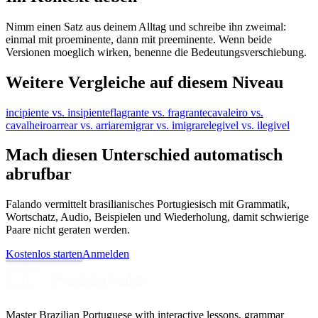
Nimm einen Satz aus deinem Alltag und schreibe ihn zweimal:
einmal mit proeminente, dann mit preeminente. Wenn beide
Versionen moeglich wirken, benenne die Bedeutungsverschiebung.
Weitere Vergleiche auf diesem Niveau
incipiente vs. insipiente
flagrante vs. fragrante
cavaleiro vs.
cavalheiro
arrear vs. arriar
emigrar vs. imigrar
elegivel vs. ilegivel
Mach diesen Unterschied automatisch
abrufbar
Falando vermittelt brasilianisches Portugiesisch mit Grammatik,
Wortschatz, Audio, Beispielen und Wiederholung, damit schwierige
Paare nicht geraten werden.
Kostenlos starten
Anmelden
Master Brazilian Portuguese with interactive lessons, grammar