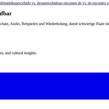
nfringir
despercebido vs. desapercebido
ao encontro de vs. de encontro a
ufbar
tschatz, Audio, Beispielen und Wiederholung, damit schwierige Paare ni
s, and cultural insights.