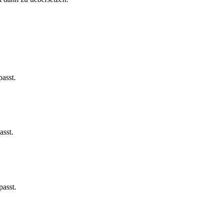
asst.
asst.
passt.