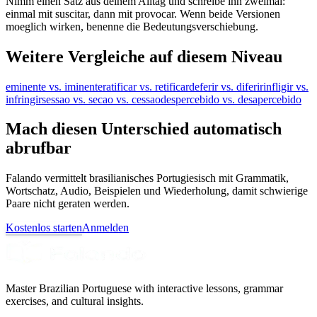
Nimm einen Satz aus deinem Alltag und schreibe ihn zweimal:
einmal mit suscitar, dann mit provocar. Wenn beide Versionen
moeglich wirken, benenne die Bedeutungsverschiebung.
Weitere Vergleiche auf diesem Niveau
eminente vs. iminente
ratificar vs. retificar
deferir vs. diferir
infligir vs.
infringir
sessao vs. secao vs. cessao
despercebido vs. desapercebido
Mach diesen Unterschied automatisch
abrufbar
Falando vermittelt brasilianisches Portugiesisch mit Grammatik,
Wortschatz, Audio, Beispielen und Wiederholung, damit schwierige
Paare nicht geraten werden.
Kostenlos starten
Anmelden
Master Brazilian Portuguese with interactive lessons, grammar
exercises, and cultural insights.