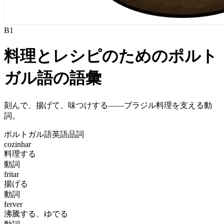
B1
料理とレシピのためのポルト
ガル語の語彙
刻んで、揚げて、味つけする——ブラジル料理を支える動
詞。
ポルトガル語
英語
品詞
cozinhar
料理する
動詞
fritar
揚げる
動詞
ferver
沸騰する、ゆでる