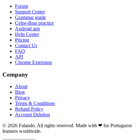
Forum
Support Center
Grammar guide
Celpe-Bras practice
Android app
Help Center
Pricing
Contact Us
FAQ
API
Chrome Extension
Company
About
Blog
Privacy
Terms & Conditions
Refund Policy
Account Deletion
© 2026 Falando. All rights reserved. Made with ❤ for Portuguese
learners worldwide.