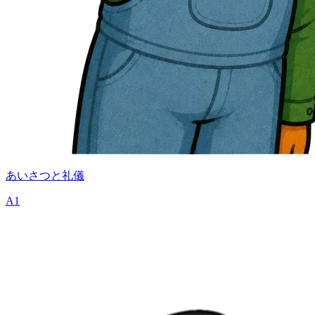
あいさつと礼儀
A1