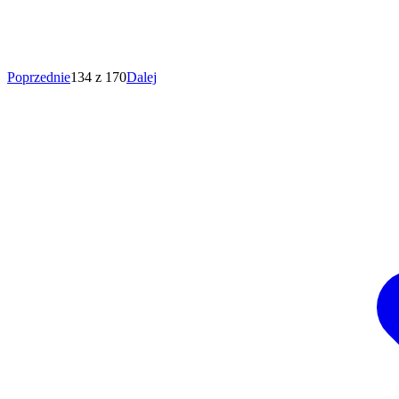
Poprzednie
134 z 170
Dalej